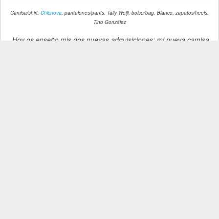
Camisa/shirt:
Chicnova
, pantalones/pants: Tally Weijl, bolso/bag: Blanco, zapatos/heels:
Tino González
Hoy os enseño mis dos nuevas adquisiciones: mi nueva camisa
vaquera de Chicnova,
podéis comprarla aquí
y mis nuevos
pantalones de cuero de Tally Weijl.
Ya me diréis qué os parece el look, ¡nos leemos!
Muchos besos y muchas gracias por los comentarios :)
Today I show you my
new two purchases:
my new
denim shirt
from
Chicnova
,
you can
buy it here
and
my new
leather pants
from
Tally
Weijl
.
I hope you like the look!
Thank you for your comments!
Lots of kisses
FACEBOOK
TWITTER
BLOGLOVIN