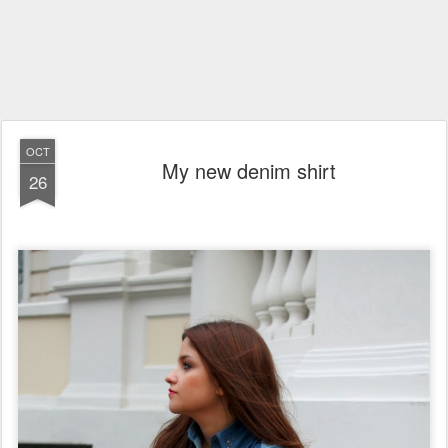
OCT
My new denim shirt
26