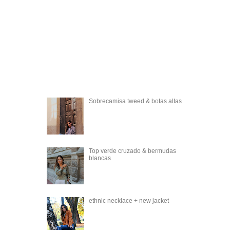
Sobrecamisa tweed & botas altas
Top verde cruzado & bermudas
blancas
ethnic necklace + new jacket