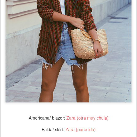
Americana/ blazer:
Zara
(
otra muy chula
)
Falda/ skirt:
Zara
(parecida)