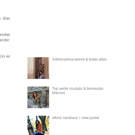
s días
rendas
cibir:
cio es
Sobrecamisa tweed & botas altas
Top verde cruzado & bermudas
blancas
ethnic necklace + new jacket