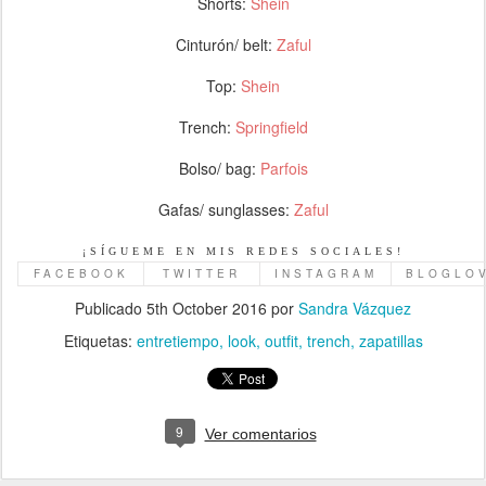
Shorts:
Shein
Cinturón/ belt:
Zaful
Top:
Shein
Trench:
Springfield
Bolso/ bag:
Parfois
Gafas/ sunglasses:
Zaful
¡SÍGUEME EN MIS REDES SOCIALES!
FACEBOOK
TWITTER
INSTAGRAM
BLOGLO
Publicado
5th October 2016
por
Sandra Vázquez
Etiquetas:
entretiempo
look
outfit
trench
zapatillas
9
Ver comentarios