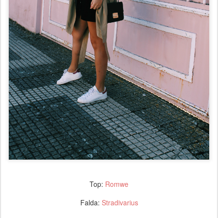
Top:
Romwe
Falda:
Stradivarius