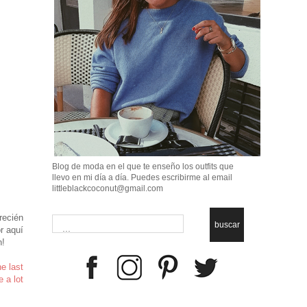
Blog de moda en el que te enseño los outfits que
llevo en mi día a día. Puedes escribirme al email
littleblackcoconut@gmail.com
recién
buscar
r aquí
n!
e last
 a lot