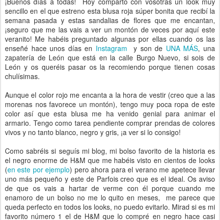
¡Buenos días a todas! Hoy comparto con vosotras un look muy
sencillo en el que estreno esta blusa roja súper bonita que recibí la
semana pasada y estas sandalias de flores que me encantan,
¡seguro que me las vais a ver un montón de veces por aquí este
veranito! Me habéis preguntado algunas por ellas cuando os las
enseñé hace unos días en
Instagram
y son de
UNA MÁS
, una
zapatería de León que está en la calle Burgo Nuevo, si sois de
León y os queréis pasar os la recomiendo porque tienen cosas
chulísimas.
Aunque el color rojo me encanta a la hora de vestir (creo que a las
morenas nos favorece un montón), tengo muy poca ropa de este
color así que esta blusa me ha venido genial para animar el
armario. Tengo como tarea pendiente comprar prendas de colores
vivos y no tanto blanco, negro y gris, ¡a ver si lo consigo!
Como sabréis si seguís mi blog, mi bolso favorito de la historia es
el negro enorme de H&M que me habéis visto en cientos de looks
(
en este por ejemplo
) pero ahora para el verano me apetece llevar
uno más pequeño y este de Parfois creo que es el ideal. Os aviso
de que os vais a hartar de verme con él porque cuando me
enamoro de un bolso no me lo quito en meses, me parece que
queda perfecto en todos los looks, no puedo evitarlo. Mirad si es mi
favorito número 1 el de H&M que lo compré en negro hace casi