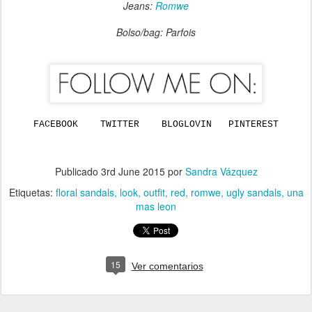
Jeans:
Romwe
Bolso/bag: Parfois
FACEBOOK
TWITTER
BLOGLOVIN
PINTEREST
Publicado
3rd June 2015
por
Sandra Vázquez
Etiquetas:
floral sandals
look
outfit
red
romwe
ugly sandals
una
mas leon
15
Ver comentarios