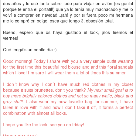
dos años y lo usé tanto sobre todo para viajar en avión (es genial
porque te entra el portátil!) que ya lo tenía muy machacado y me lo
volví a comprar en navidad...¡ah! y por si fuera poco mi hermana
me lo compró en beige, osea que tengo 3, obsesión total.
Bueno, espero que os haya gustado el look, ¡nos leemos el
viernes!
Qué tengáis un bonito día :)
Good morning! Today I share with you a very simple outfit wearing
for the first time this beautiful red blouse and and this floral sandals
which I love! I´m sure I will wear them a lot of times this summer.
I don´t know why I don´t have much red clothes in my closet
because it suits brunettes, don't you think?
My next small goal is to
buy more brightly colored clothes and not so many white, black and
grey stuff!.
I also wear my new favorite bag for summer, I have
fallen in love with it and now I don´t take it off, it forms a perfect
combination with almost all looks.
I hope you like the look, see you on friday!