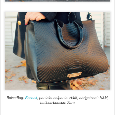
Bolso/Bag:
Fecbek
, pantalones/pants: H&M, abrigo/coat: H&M,
botines/booties: Zara