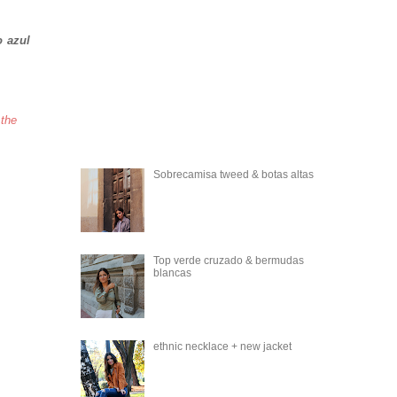
o azul
 the
Sobrecamisa tweed & botas altas
Top verde cruzado & bermudas
blancas
ethnic necklace + new jacket