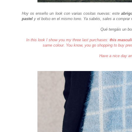
Hoy os enseño un look con varias cositas nuevas: este
abrig
pastel
y el bolso en el mismo tono. Ya sabéis, sales a comprar 
Qué tengáis un b
In this look I show you my three last purchases:
this masculi
same colour. You know, you go shopping to buy prese
Have a nice day 