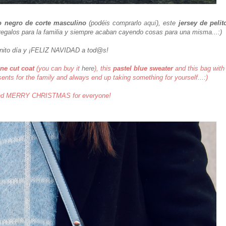
o negro de corte masculino
(podéis comprarlo
aquí
), este
jersey de pelit
regalos para la familia y siempre acaban cayendo cosas para una misma...:)
onito día y ¡FELIZ NAVIDAD a tod@s!
ne cut coat
(you can buy it
here
), this
pastel blue sweater
and this bag with
nts for the family and always end up taking something for yourself...:)
and MERRY CHRISTMAS for everyone!