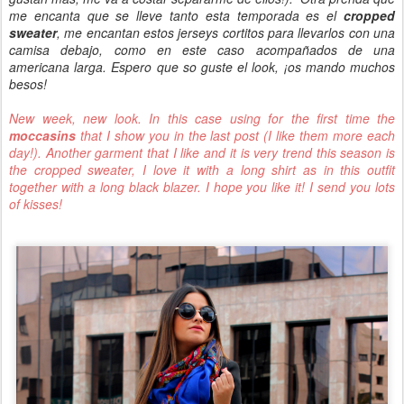
me encanta que se lleve tanto esta temporada es el
cropped
sweater
, me encantan estos jerseys cortitos para llevarlos con una
camisa debajo, como en este caso acompañados de una
americana larga. Espero que so guste el look, ¡os mando muchos
besos!
New week, new look. In this case using for the first time the
moccasins
that I show you in the last post (I like them more each
day!). Another garment that I like and it is very trend this season is
the cropped sweater, I love it with a long shirt as in this outfit
together with a long black blazer. I hope you like it! I send you lots
of kisses!