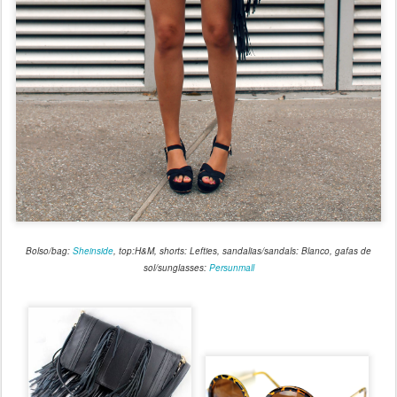
Bolso/bag:
Sheinside
, top:H&M, shorts: Lefties, sandalias/sandals: Blanco, gafas de
sol/sunglasses:
Persunmall