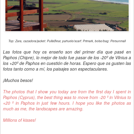
Top: Zara, cazadora/jacket: Pull&Bear, pañuelo/scarf: Primark, bolso/bag: Persunmall
Las fotos que hoy os enseño son del primer día que pasé en
Paphos (Chipre), lo mejor de todo fue pasar de los -20º de Vilnius a
los +20º de Paphos en cuestión de horas. Espero que os gusten las
fotos tanto como a mí, los paisajes son espectaculares.
¡Muchos besos!
The photos that I show you today are from the first day I spent in
Paphos (Cyprus), the best thing was to move from -20 º in Vilnius to
+20 º in Paphos in just few hours. I hope you like the photos as
much as me, the landscapes are amazing.
Millions of kisses!